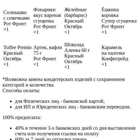
Фонарики
Желейные
Ёшкина
Солнышко
вкус вареная
(барбарис)
коровка
с семечками
сгущенка
Красный
Супер сгущенка
Рот Фронт
Рот Фронт
Октябрь
Рот Фронт
×1
×1
×1
×1
Шоколад
Toffee Premio
Артек, вафли
Карамель
Аленка 60 г
Красный
75 г
на палочке
Красный
Октябрь
Рот Фронт
Конфитрейд
Октябрь
×1
×1
×1
×1
*Возможна замена кондитерских изделий с сохранением
категорий и количества
Способы оплаты:
для Физических лиц - банковской картой,
для ИП и Юридических лиц - банковским переводом.
100% предоплата:
40% в течении 3-х банковских дней со дня выставления
счета или получения ссылки на оплату
60% за 7 дней до отгрузки товара.