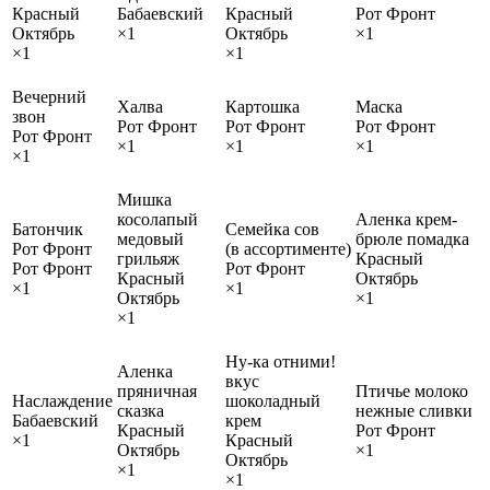
Красный
Бабаевский
Красный
Рот Фронт
Октябрь
×1
Октябрь
×1
×1
×1
Вечерний
Халва
Картошка
Маска
звон
Рот Фронт
Рот Фронт
Рот Фронт
Рот Фронт
×1
×1
×1
×1
Мишка
косолапый
Аленка крем-
Батончик
Семейка сов
медовый
брюле помадка
Рот Фронт
(в ассортименте)
грильяж
Красный
Рот Фронт
Рот Фронт
Красный
Октябрь
×1
×1
Октябрь
×1
×1
Ну-ка отними!
Аленка
вкус
пряничная
Птичье молоко
Наслаждение
шоколадный
сказка
нежные сливки
Бабаевский
крем
Красный
Рот Фронт
×1
Красный
Октябрь
×1
Октябрь
×1
×1