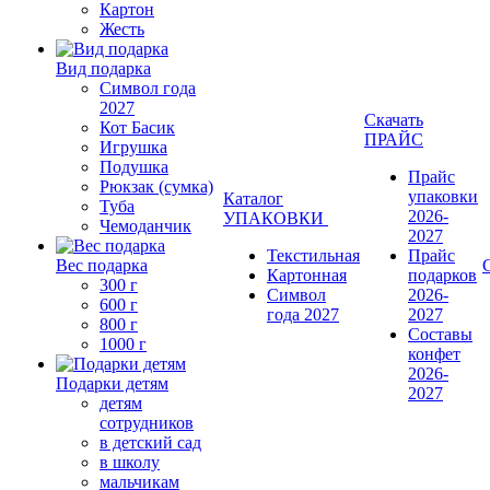
Картон
Жесть
Вид подарка
Символ года
2027
Скачать
Кот Басик
ПРАЙС
Игрушка
Подушка
Прайс
Рюкзак (сумка)
упаковки
Каталог
Туба
2026-
УПАКОВКИ
Чемоданчик
2027
Текстильная
Прайс
Вес подарка
Картонная
подарков
300 г
Символ
2026-
600 г
года 2027
2027
800 г
Составы
1000 г
конфет
2026-
Подарки детям
2027
детям
сотрудников
в детский сад
в школу
мальчикам