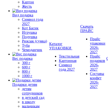
Картон
Жесть
Вид подарка
Символ года
2027
Скачать
Кот Басик
ПРАЙС
Игрушка
Подушка
Прайс
Рюкзак (сумка)
упаковки
Каталог
Туба
2026-
УПАКОВКИ
Чемоданчик
2027
Текстильная
Прайс
Вес подарка
Картонная
подарков
300 г
Символ
2026-
600 г
года 2027
2027
800 г
Составы
1000 г
конфет
2026-
Подарки детям
2027
детям
сотрудников
в детский сад
в школу
мальчикам