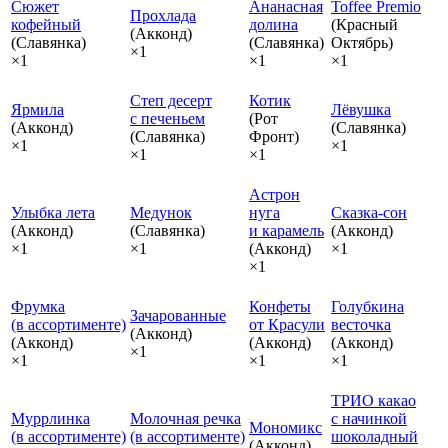
Сюжет
Ананасная
Toffee Premio
Прохлада
кофейный
долина
(Красный
(Акконд)
(Славянка)
(Славянка)
Октябрь)
×1
×1
×1
×1
Степ десерт
Котик
Ярмила
Лёвушка
с печеньем
(Рот
(Акконд)
(Славянка)
(Славянка)
Фронт)
×1
×1
×1
×1
Астрон
Улыбка лета
Медунок
нуга
Сказка‑сон
(Акконд)
(Славянка)
и карамель
(Акконд)
×1
×1
(Акконд)
×1
×1
Фрумка
Конфеты
Голубкина
Зачарованные
(в ассортименте)
от Красули
весточка
(Акконд)
(Акконд)
(Акконд)
(Акконд)
×1
×1
×1
×1
ТРИО какао
Муррлинка
Молочная речка
с начинкой
Мономикс
(в ассортименте)
(в ассортименте)
шоколадный
(Акконд)