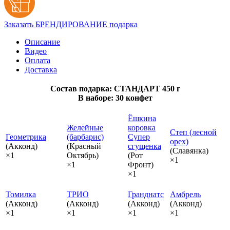
Заказать БРЕНДИРОВАНИЕ подарка
Описание
Видео
Оплата
Доставка
Состав подарка: СТАНДАРТ 450 г
В наборе: 30 конфет
Ёшкина
Желейные
коровка
Степ (лесной
Геометрика
(барбарис)
Супер
орех)
(Акконд)
(Красный
сгущенка
(Славянка)
×1
Октябрь)
(Рот
×1
×1
Фронт)
×1
Томилка
ТРИО
Гранднатс
Амбрель
(Акконд)
(Акконд)
(Акконд)
(Акконд)
×1
×1
×1
×1