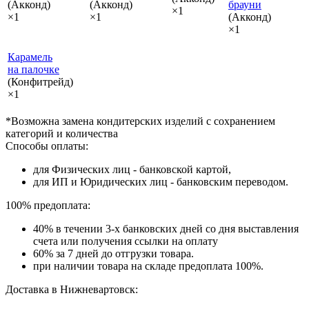
(Акконд)
(Акконд)
брауни
×1
×1
×1
(Акконд)
×1
Карамель
на палочке
(Конфитрейд)
×1
*Возможна замена кондитерских изделий с сохранением
категорий и количества
Способы оплаты:
для Физических лиц - банковской картой,
для ИП и Юридических лиц - банковским переводом.
100% предоплата:
40% в течении 3-х банковских дней со дня выставления
счета или получения ссылки на оплату
60% за 7 дней до отгрузки товара.
при наличии товара на складе предоплата 100%.
Доставка в Нижневартовск: