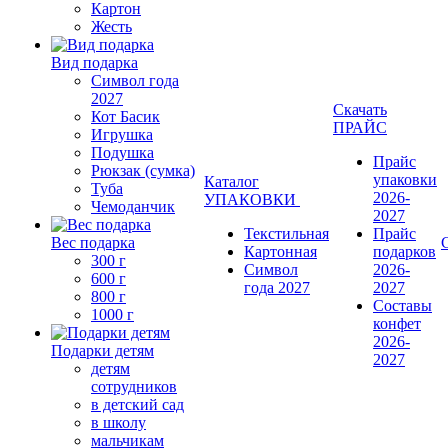
Картон
Жесть
Вид подарка
Символ года
2027
Скачать
Кот Басик
ПРАЙС
Игрушка
Подушка
Прайс
Рюкзак (сумка)
упаковки
Каталог
Туба
2026-
УПАКОВКИ
Чемоданчик
2027
Текстильная
Прайс
Вес подарка
Картонная
подарков
300 г
Символ
2026-
600 г
года 2027
2027
800 г
Составы
1000 г
конфет
2026-
Подарки детям
2027
детям
сотрудников
в детский сад
в школу
мальчикам