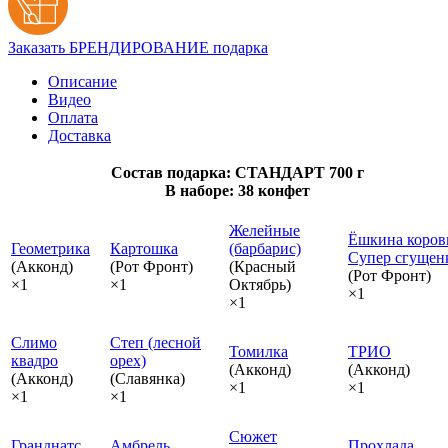
Заказать БРЕНДИРОВАНИЕ подарка
Описание
Видео
Оплата
Доставка
Состав подарка: СТАНДАРТ 700 г
В наборе: 38 конфет
Желейные
Ёшкина коров
Геометрика
Картошка
(барбарис)
Супер сгущен
(Акконд)
(Рот Фронт)
(Красный
(Рот Фронт)
×1
×1
Октябрь)
×1
×1
Слимо
Степ (лесной
Томилка
ТРИО
квадро
орех)
(Акконд)
(Акконд)
(Акконд)
(Славянка)
×1
×1
×1
×1
Сюжет
Гранднатс
Амбрель
Прохлада