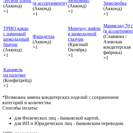
Лесной олень
Мономикс
(в ассортименте)
Зимолюбка
(Акконд)
(Акконд)
(Акконд)
(Акконд)
×1
×1
×1
×1
Мармелад 70 г
ТРИО какао
Мореход, вафли
(в ассортимен
с начинкой
в шоколадной
Фараделла
(Славянка /
шоколадный
глазури
(Акконд)
Азовская
брауни
(Красный
×1
кондитерская
(Акконд)
Октябрь)
фабрика)
×1
×1
×1
Карамель
на палочке
(Конфитрейд)
×1
*Возможна замена кондитерских изделий с сохранением
категорий и количества
Способы оплаты:
для Физических лиц - банковской картой,
для ИП и Юридических лиц - банковским переводом.