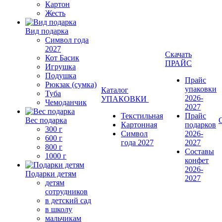
Картон
Жесть
Вид подарка
Символ года
2027
Скачать
Кот Басик
ПРАЙС
Игрушка
Подушка
Прайс
Рюкзак (сумка)
упаковки
Каталог
Туба
2026-
УПАКОВКИ
Чемоданчик
2027
Текстильная
Прайс
Вес подарка
Картонная
подарков
300 г
Символ
2026-
600 г
года 2027
2027
800 г
Составы
1000 г
конфет
2026-
Подарки детям
2027
детям
сотрудников
в детский сад
в школу
мальчикам