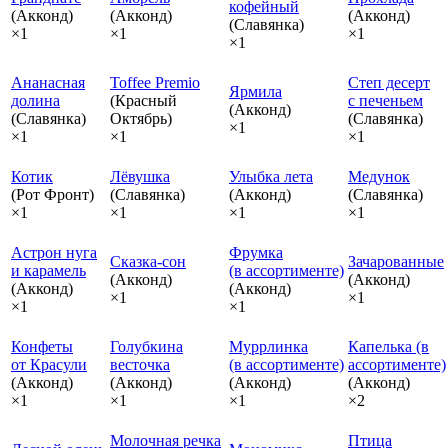
кофейный
(Акконд)
(Акконд)
(Акконд)
(Славянка)
×1
×1
×1
×1
Ананасная
Toffee Premio
Степ десерт
Ярмила
долина
(Красный
с печеньем
(Акконд)
(Славянка)
Октябрь)
(Славянка)
×1
×1
×1
×1
Котик
Лёвушка
Улыбка лета
Медунок
(Рот Фронт)
(Славянка)
(Акконд)
(Славянка)
×1
×1
×1
×1
Астрон нуга
Фрумка
Сказка‑сон
Зачарованные
и карамель
(в ассортименте)
(Акконд)
(Акконд)
(Акконд)
(Акконд)
×1
×1
×1
×1
Конфеты
Голубкина
Муррлинка
Капелька (в
от Красули
весточка
(в ассортименте)
ассортименте)
(Акконд)
(Акконд)
(Акконд)
(Акконд)
×1
×1
×1
×2
Молочная речка
Птица